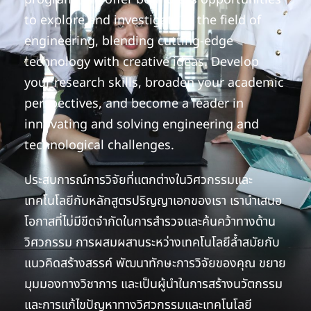
to explore and investigate in the field of
engineering, blending cutting-edge
technology with creative ideas. Develop
your research skills, broaden your academic
perspectives, and become a leader in
innovating and solving engineering and
technological challenges.
ประสบการณ์การวิจัยที่แตกต่างในวิศวกรรมและ
เทคโนโลยีกับหลักสูตรปริญญาเอกของเรา เรานำเสนอ
โอกาสที่ไม่มีขีดจำกัดในการสำรวจและค้นคว้าทางด้าน
วิศวกรรม การผสมผสานระหว่างเทคโนโลยีล้ำสมัยกับ
แนวคิดสร้างสรรค์ พัฒนาทักษะการวิจัยของคุณ ขยาย
มุมมองทางวิชาการ และเป็นผู้นำในการสร้างนวัตกรรม
และการแก้ไขปัญหาทางวิศวกรรมและเทคโนโลยี