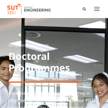
หลักสูตรระดับปริญญาเอก
Doctoral
Programmes
Experience a unique research journey in
engineering and technology with our Ph.D.
program. We offer boundless opportunities