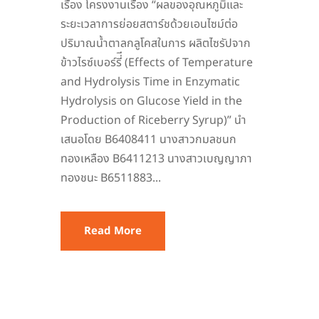
เรื่อง โครงงานเรื่อง “ผลของอุณหภูมิและ
ระยะเวลาการย่อยสตาร์ชด้วยเอนไซม์ต่อ
ปริมาณน้ำตาลกลูโคสในการ ผลิตไซรัปจาก
ข้าวไรซ์เบอร์รี่ี (Effects of Temperature
and Hydrolysis Time in Enzymatic
Hydrolysis on Glucose Yield in the
Production of Riceberry Syrup)” นำ
เสนอโดย B6408411 นางสาวกมลชนก
ทองเหลือง B6411213 นางสาวเบญญาภา
ทองชนะ B6511883...
Read More