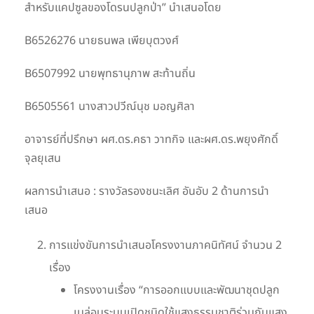
สำหรับแคปซูลของโดรนปลูกป่า” นำเสนอโดย
B6526276 นายธนพล เพียบุตวงศ์
B6507992 นายพุทธานุภาพ สะท้านถิ่น
B6505561 นางสาวปวีณ์นุช มอญศิลา
อาจารย์ที่ปรึกษา ผศ.ดร.คธา วาทกิจ และผศ.ดร.พยุงศักดิ์
จุลยุเสน
ผลการนำเสนอ : รางวัลรองชนะเลิศ อันอับ 2 ด้านการนำ
เสนอ
การแข่งขันการนำเสนอโครงงานภาคนิทัศน์ จำนวน 2
เรื่อง
โครงงานเรื่อง “การออกแบบและพัฒนาชุดปลูก
เมล่อนระบบเปิดชนิดใช้แสงธรรมชาติร่วมกับแสง