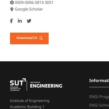
0009-0006-5813-3051
Google Scholar
Download CV
Informat
ENGi Pro
Institute of Engineering
ENGi Scho
Academic Building 1