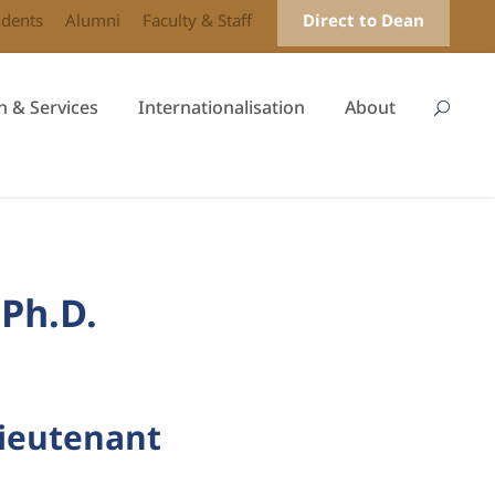
udents
Alumni
Faculty & Staff
Direct to Dean
h & Services
Internationalisation
About
Ph.D.
Lieutenant