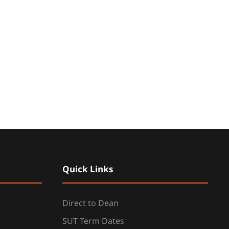
Quick Links
Direct to Dean
SUT Term Dates