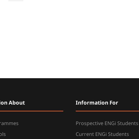
ion About
Information For
grammes
Prospective ENGi Students
ols
Current ENGi Students