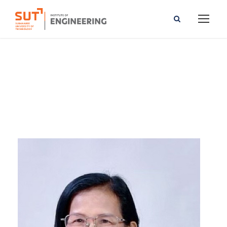
Duangkhae Priewkrathok