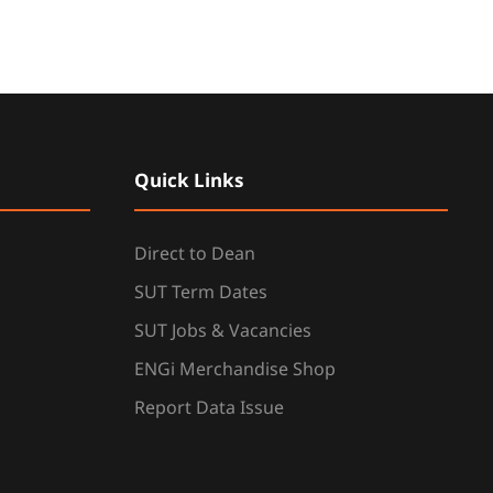
Quick Links
Direct to Dean
SUT Term Dates
SUT Jobs & Vacancies
ENGi Merchandise Shop
Report Data Issue