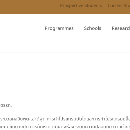
Prospective Students
Current St
Programmes
Schools
Researc
้
งตรรกะ
ประมวลผลอินพุต-เอาต์พุต การทำโปรแกรมบันไดและการทำโปรแกรมบล็อกเ
การควบคุมแบบวงปิด การค้นหาความผิดพร่อง ระบบความปลอดภัย ตัวอย่างก