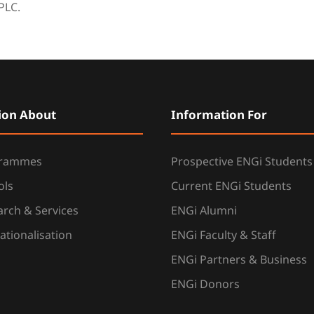
PLC.
ion About
Information For
grammes
Prospective ENGi Students
ols
Current ENGi Students
rch & Services
ENGi Alumni
ationalisation
ENGi Faculty & Staff
ENGi Partners & Business
ENGi Donors