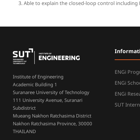
Able to explain the closed-loop control including 
Informat
ENGi Pro
Institute of Engineering
ENGi Scho
Academic Building 1
Suranaree University of Technology
ENGi Resea
111 University Avenue, Suranari
SUT Intern
Subdistrict
Mueang Nakhon Ratchasima District
Nakhon Ratchasima Province, 30000
THAILAND