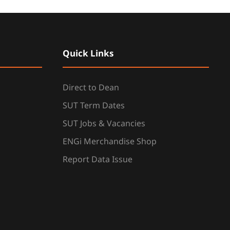
Quick Links
Direct to Dean
SUT Term Dates
SUT Jobs & Vacancies
ENGi Merchandise Shop
Report Data Issue