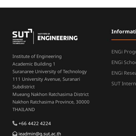
Informat
ENGi Pro
Institute of Engineering
ENGi Scho
Academic Building 1
Suranaree University of Technology
ENGi Resea
111 University Avenue, Suranari
SUT Intern
Subdistrict
Mueang Nakhon Ratchasima District
Nakhon Ratchasima Province, 30000
THAILAND
+66 4422 4224
ieadmin@g.sut.ac.th