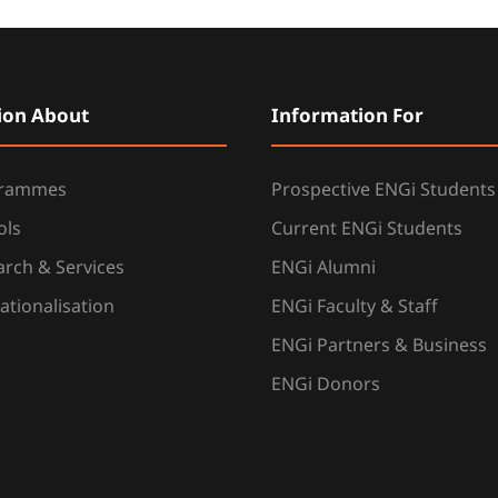
ion About
Information For
grammes
Prospective ENGi Students
ols
Current ENGi Students
rch & Services
ENGi Alumni
ationalisation
ENGi Faculty & Staff
ENGi Partners & Business
ENGi Donors