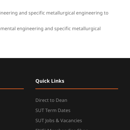
eering and specific metallurgical engineering to
mental engineering and specific metallurgical
Quick Links
Direct to Dean
SUT Term Dates
SUT Jobs & Vacancies