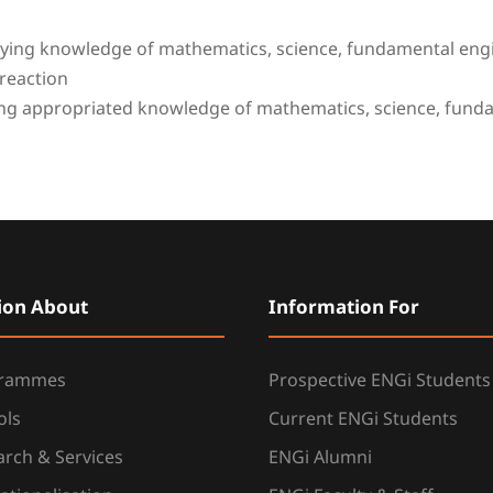
ing knowledge of mathematics, science, fundamental engin
 reaction
ying appropriated knowledge of mathematics, science, funda
ion About
Information For
grammes
Prospective ENGi Students
ols
Current ENGi Students
rch & Services
ENGi Alumni