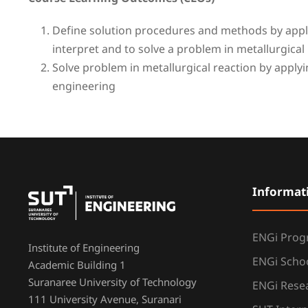
Define solution procedures and methods by apply
interpret and to solve a problem in metallurgical
Solve problem in metallurgical reaction by appl
engineering
Informat
ENGi Pro
Institute of Engineering
ENGi Scho
Academic Building 1
Suranaree University of Technology
ENGi Resea
111 University Avenue, Suranari