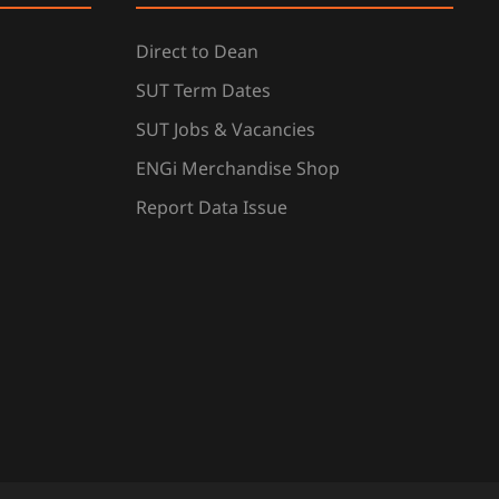
Direct to Dean
SUT Term Dates
SUT Jobs & Vacancies
ENGi Merchandise Shop
Report Data Issue