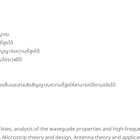
ญญาณ
สูงได้
ัญญาณความถี่สูงได้
มโครเวฟได้
อยคลื่นและสายส่งสัญญาณความถี่สูงให้สามารถใช้งานจริงได้
on lines, analysis of the waveguide properties and high-fre
. Microstrip theory and design, Antenna theory and applicat