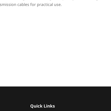
smission cables for practical use.
Quick Links