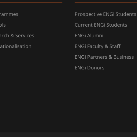
grammes
Prospective ENGi Students
ols
Current ENGi Students
rch & Services
ENGi Alumni
ationalisation
ENGi Faculty & Staff
ENGi Partners & Business
ENGi Donors