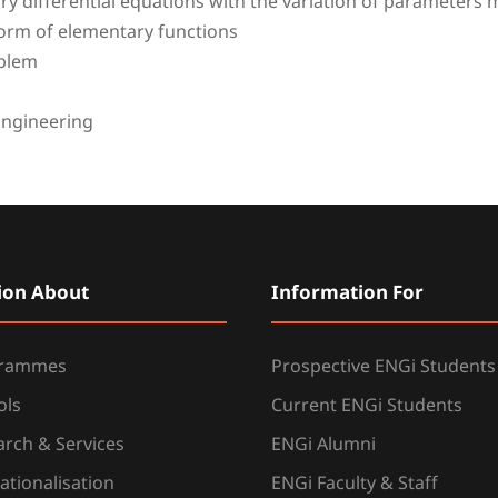
ary differential equations with the variation of parameters
form of elementary functions
oblem
 Engineering
ion About
Information For
grammes
Prospective ENGi Students
ols
Current ENGi Students
rch & Services
ENGi Alumni
ationalisation
ENGi Faculty & Staff