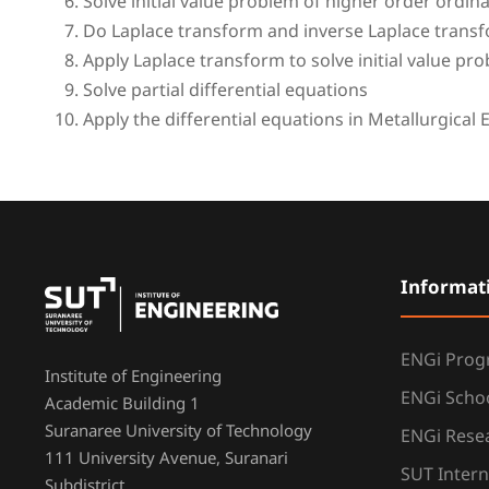
Solve initial value problem of higher order ordin
Do Laplace transform and inverse Laplace trans
Apply Laplace transform to solve initial value pr
Solve partial differential equations
Apply the differential equations in Metallurgical
Informat
ENGi Pro
Institute of Engineering
ENGi Scho
Academic Building 1
Suranaree University of Technology
ENGi Resea
111 University Avenue, Suranari
SUT Intern
Subdistrict