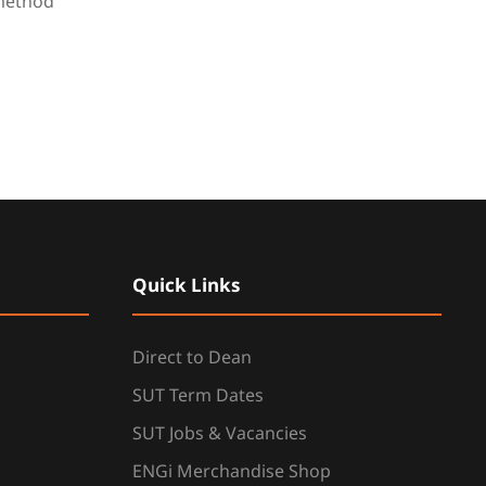
 method
Quick Links
Direct to Dean
SUT Term Dates
SUT Jobs & Vacancies
ENGi Merchandise Shop