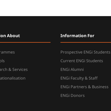
ion About
Information For
grammes
Prospective ENGi Students
ols
Current ENGi Students
rch & Services
ENGi Alumni
ationalisation
ENGi Faculty & Staff
ENGi Partners & Business
ENGi Donors