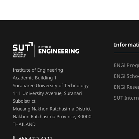
Informat
ENGi Pro
Institute of Engineering
ENGi Scho
Academic Building 1
Suranaree University of Technology
ENGi Resea
111 University Avenue, Suranari
SUT Intern
Subdistrict
Mueang Nakhon Ratchasima District
Nakhon Ratchasima Province, 30000
THAILAND
+66 4422 4224