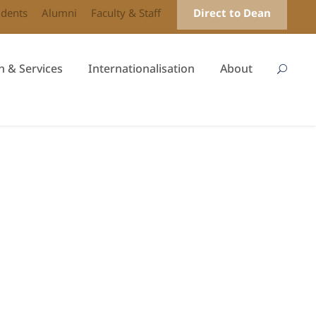
udents
Alumni
Faculty & Staff
Direct to Dean
h & Services
Internationalisation
About