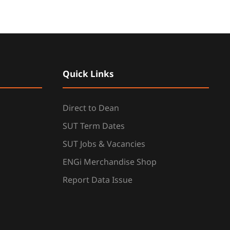
Quick Links
Direct to Dean
SUT Term Dates
SUT Jobs & Vacancies
ENGi Merchandise Shop
Report Data Issue