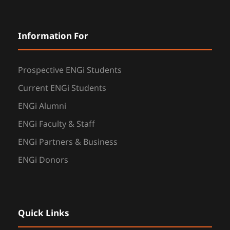
Information For
Prospective ENGi Students
Current ENGi Students
ENGi Alumni
ENGi Faculty & Staff
ENGi Partners & Business
ENGi Donors
Quick Links