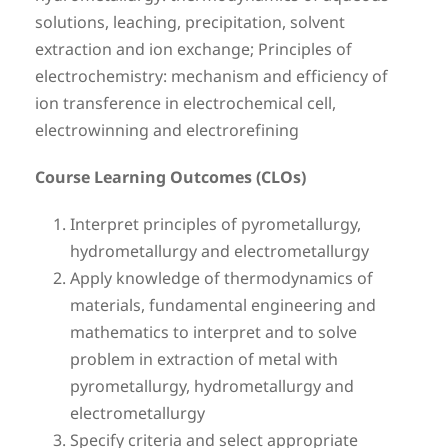
solutions, leaching, precipitation, solvent
extraction and ion exchange; Principles of
electrochemistry: mechanism and efficiency of
ion transference in electrochemical cell,
electrowinning and electrorefining
Course Learning Outcomes (CLOs)
Interpret principles of pyrometallurgy,
hydrometallurgy and electrometallurgy
Apply knowledge of thermodynamics of
materials, fundamental engineering and
mathematics to interpret and to solve
problem in extraction of metal with
pyrometallurgy, hydrometallurgy and
electrometallurgy
Specify criteria and select appropriate