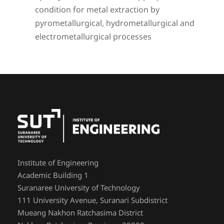
condition for metal extraction by
pyrometallurgical, hydrometallurgical and
electrometallurgical processes
Institute of Engineering
Academic Building 1
Suranaree University of Technology
111 University Avenue, Suranari Subdistrict
Mueang Nakhon Ratchasima District