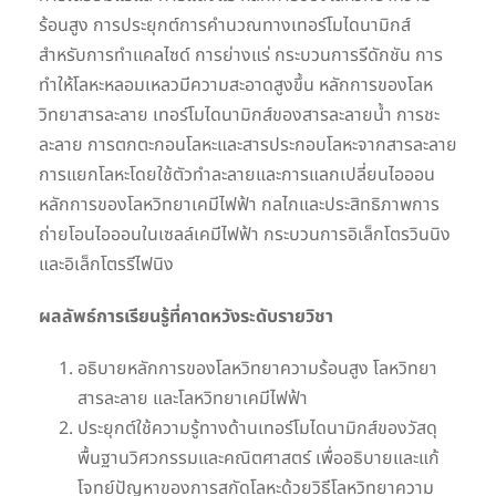
ร้อนสูง การประยุกต์การคำนวณทางเทอร์โมไดนามิกส์
สำหรับการทำแคลไซด์ การย่างแร่ กระบวนการรีดักชัน การ
ทำให้โลหะหลอมเหลวมีความสะอาดสูงขึ้น หลักการของโลห
วิทยาสารละลาย เทอร์โมไดนามิกส์ของสารละลายน้ำ การชะ
ละลาย การตกตะกอนโลหะและสารประกอบโลหะจากสารละลาย
การแยกโลหะโดยใช้ตัวทำละลายและการแลกเปลี่ยนไอออน
หลักการของโลหวิทยาเคมีไฟฟ้า กลไกและประสิทธิภาพการ
ถ่ายโอนไอออนในเซลล์เคมีไฟฟ้า กระบวนการอิเล็กโตรวินนิง
และอิเล็กโตรรีไฟนิง
ผลลัพธ์การเรียนรู้ที่คาดหวังระดับรายวิชา
อธิบายหลักการของโลหวิทยาความร้อนสูง โลหวิทยา
สารละลาย และโลหวิทยาเคมีไฟฟ้า
ประยุกต์ใช้ความรู้ทางด้านเทอร์โมไดนามิกส์ของวัสดุ
พื้นฐานวิศวกรรมและคณิตศาสตร์ เพื่ออธิบายและแก้
โจทย์ปัญหาของการสกัดโลหะด้วยวิธีโลหวิทยาความ