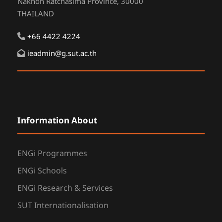
Nakhon Ratchasima Province, 30000
THAILAND
+66 4422 4224
ieadmin@g.sut.ac.th
Information About
ENGi Programmes
ENGi Schools
ENGi Research & Services
SUT Internationalisation