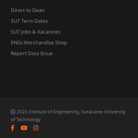
Direct to Dean
SUT Term Dates
SUT Jobs & Vacancies
ENGi Merchandise Shop
Report Data Issue
2023 Institute of Engineering, Suranaree University
of Technology