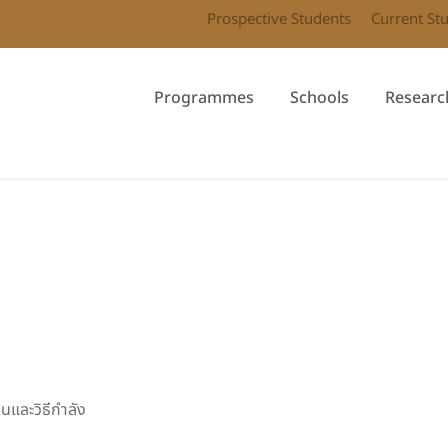
Prospective Students
Current St
Programmes
Schools
Researc
และวิธีกำลัง