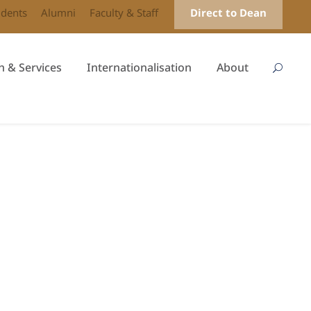
udents
Alumni
Faculty & Staff
Direct to Dean
h & Services
Internationalisation
About