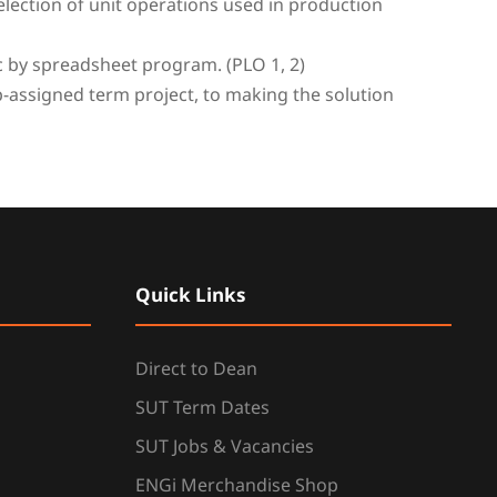
election of unit operations used in production
ic by spreadsheet program. (PLO 1, 2)
p-assigned term project, to making the solution
Quick Links
Direct to Dean
SUT Term Dates
SUT Jobs & Vacancies
ENGi Merchandise Shop