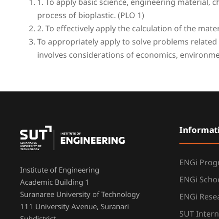
1. To apply basic science, engineering material, 
process of bioplastic. (PLO 1)
2. To effectively apply the calculation of the ma
To appropriately apply to solve problems related 
involves considerations of economics, environme
Informat
ENGi Pro
Institute of Engineering
ENGi Scho
Academic Building 1
Suranaree University of Technology
ENGi Resea
111 University Avenue, Suranari
SUT Intern