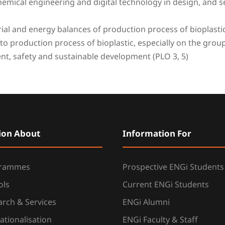
chemical engineering and digital technology in design, and s
terial and energy balances of production process of bioplast
to production process of bioplastic, especially on the grou
nt, safety and sustainable development (PLO 3, 5)
ion About
Information For
grammes
Prospective ENGi Students
ols
Current ENGi Students
rch & Services
ENGi Alumni
ationalisation
ENGi Faculty & Staff