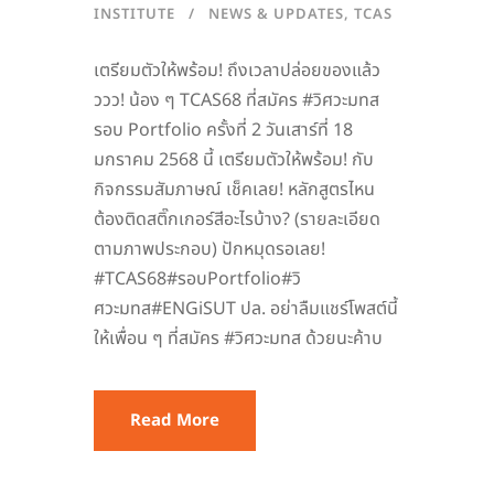
INSTITUTE
NEWS & UPDATES
,
TCAS
เตรียมตัวให้พร้อม! ถึงเวลาปล่อยของแล้ว
ววว! น้อง ๆ TCAS68 ที่สมัคร #วิศวะมทส
รอบ Portfolio ครั้งที่ 2 วันเสาร์ที่ 18
มกราคม 2568 นี้ เตรียมตัวให้พร้อม! กับ
กิจกรรมสัมภาษณ์ เช็คเลย! หลักสูตรไหน
ต้องติดสติ๊กเกอร์สีอะไรบ้าง? (รายละเอียด
ตามภาพประกอบ) ปักหมุดรอเลย!
#TCAS68#รอบPortfolio#วิ
ศวะมทส#ENGiSUT ปล. อย่าลืมแชร์โพสต์นี้
ให้เพื่อน ๆ ที่สมัคร #วิศวะมทส ด้วยนะค้าบ
Read More