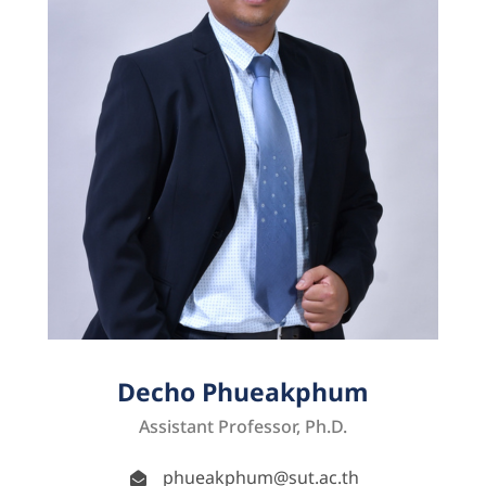
Decho Phueakphum
Assistant Professor, Ph.D.
phueakphum@sut.ac.th