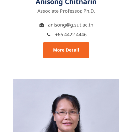
Anisong Chitnarin
Associate Professor, Ph.D.
anisong@g.sut.ac.th
+66 4422 4446
More Detail