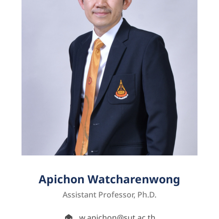
Apichon Watcharenwong
Assistant Professor, Ph.D.
w.apichon@sut.ac.th