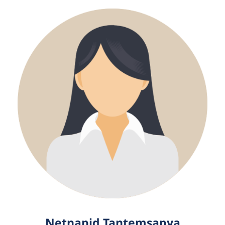
Netnapid Tantemsapya