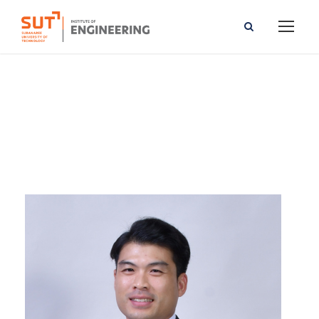
Watcharapong Patangtalo