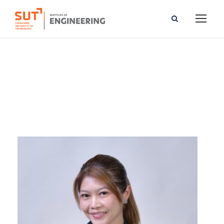
Veena Phunpeng