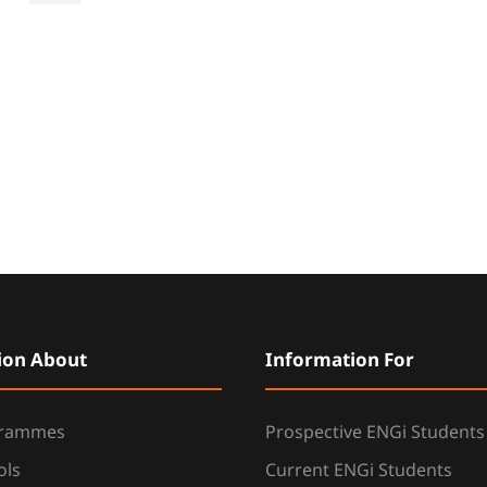
ion About
Information For
grammes
Prospective ENGi Students
ols
Current ENGi Students