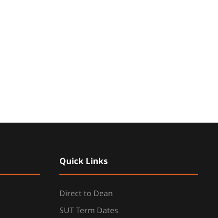
Quick Links
Direct to Dean
SUT Term Dates