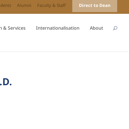
udents
Alumni
Faculty & Staff
Direct to Dean
h & Services
Internationalisation
About
.D.