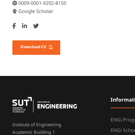
0009-0001-9292-8150
Google Scholar
Download CV
Informat
ENGi Pro
Institute of Engineering
ENGi Scho
Academic Building 1