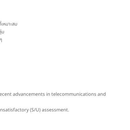
ี่เหมาะสม
ุ่ม
งๆ
d recent advancements in telecommunications and
nsatisfactory (S/U) assessment.