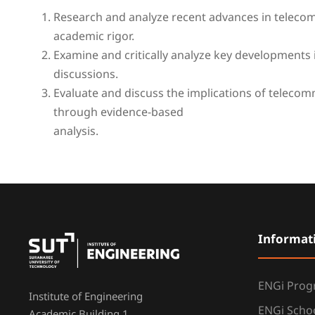
Research and analyze recent advances in teleco
academic rigor.
Examine and critically analyze key development
discussions.
Evaluate and discuss the implications of telec
through evidence-based
analysis.
Informat
ENGi Pro
Institute of Engineering
ENGi Scho
Academic Building 1