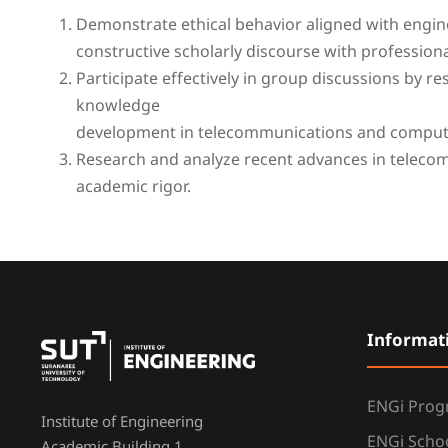
Demonstrate ethical behavior aligned with engin
constructive scholarly discourse with professional
Participate effectively in group discussions by r
knowledge
development in telecommunications and compute
Research and analyze recent advances in teleco
academic rigor.
Informat
ENGi Pro
Institute of Engineering
ENGi Scho
Academic Building 1