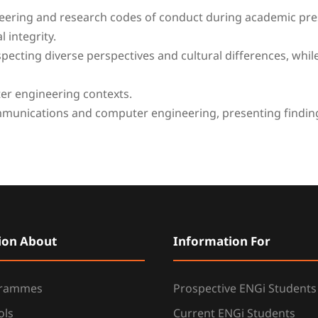
eering and research codes of conduct during academic pres
 integrity.
especting diverse perspectives and cultural differences, whil
r engineering contexts.
mmunications and computer engineering, presenting finding
ion About
Information For
grammes
Prospective ENGi Students
ols
Current ENGi Students