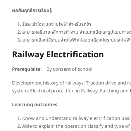
ผลสัมฤทธิ์การเรียนรู้
รู้และเข้าใจระบบจ่ายไฟฟ้าสำหรับรถไฟ
สามารถอธิบายหลักการทำงาน จำแนกชนิดและรูปแบบการจ่
สามารถเลือกใช้ระบบจ่ายไฟฟ้าให้สอดคล้องกับระบบรถไฟฟ้า
Railway Electrification
Prerequisite
:
By consent of school
Development history of railways; Traction drive and ro
system; Electrical protection in Railway; Earthing and
Learning outcomes
Know and understand railway electrification basi
Able to explain the operation classify and type o