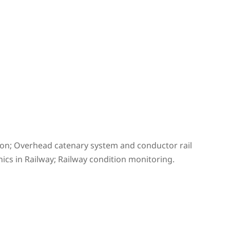
cation; Overhead catenary system and conductor rail
nics in Railway; Railway condition monitoring.