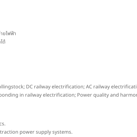
ายไฟฟ้า
ได้
llingstock; DC railway electrification; AC railway electrifi
 bonding in railway electrification; Power quality and harmo
cs.
f traction power supply systems.