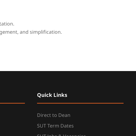
tation.
gement, and simplification.
Quick Links
Direct to Dean
SUT Term Dates