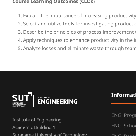
Course Learning Outcomes (CLOs)
Explain the importance of increasing productivity
Select and utilize tools for investigating product
Describe the principles of process improvement t
Apply techniques to enhance productivity in the
Analyze losses and eliminate waste through team
Informat
ENGi Pro
Institute of Engineering
ENGi Scho
Academic Building 1
Suranaree University of Technology