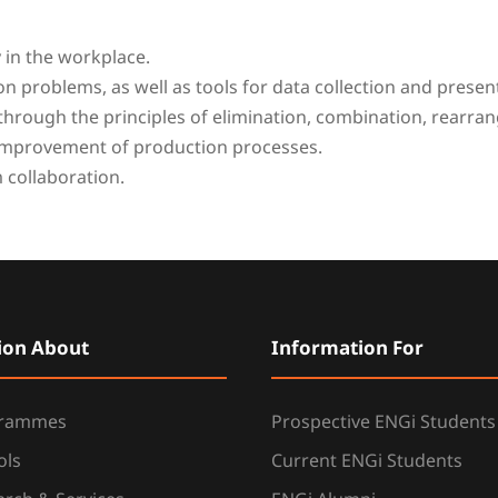
 in the workplace.
ion problems, as well as tools for data collection and presen
hrough the principles of elimination, combination, rearran
 improvement of production processes.
 collaboration.
ion About
Information For
grammes
Prospective ENGi Students
ols
Current ENGi Students