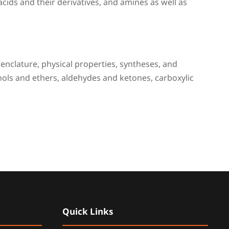
cids and their derivatives, and amines as well as
nclature, physical properties, syntheses, and
hols and ethers, aldehydes and ketones, carboxylic
Quick Links