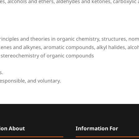
s, alcohols and ethers, aldehydes and ketones, carboxylic a
ciples and theories in organic chemistry, structures, nome
lkenes and alkynes, aromatic compounds, alkyl halides, alco
 as stereochemistry of organic compounds
s.
responsible, and voluntary.
ion About
Information For