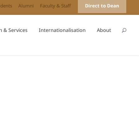
udents
Alumni
Faculty & Staff
Direct to Dean
h & Services
Internationalisation
About