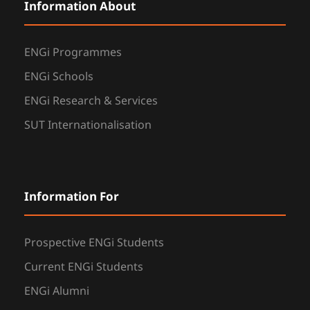
Information About
ENGi Programmes
ENGi Schools
ENGi Research & Services
SUT Internationalisation
Information For
Prospective ENGi Students
Current ENGi Students
ENGi Alumni