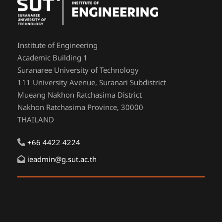
Institute of Engineering
Academic Building 1
Suranaree University of Technology
111 University Avenue, Suranari Subdistrict
Mueang Nakhon Ratchasima District
Nakhon Ratchasima Province, 30000
THAILAND
+66 4422 4224
ieadmin@g.sut.ac.th