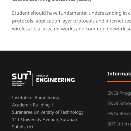
Student should have fundamental understanding in com
protocols, application layer protocols and internet te
wireless local area networks and common network sec
Informat
ENGi Pro
Institute of Engineering
ENGi Scho
Academic Building 1
Suranaree University of Technology
ENGi Resea
111 University Avenue, Suranari
SUT Intern
Subdistrict