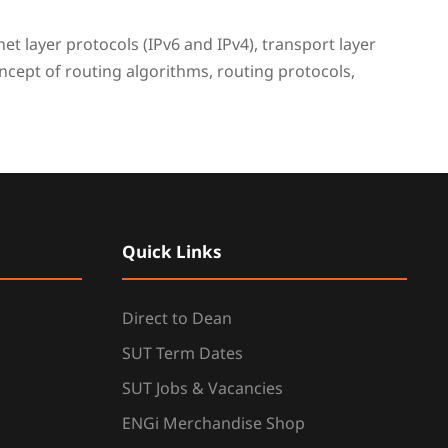
 layer protocols (IPv6 and IPv4), transport layer
oncept of routing algorithms, routing protocols,
Quick Links
Direct to Dean
SUT Term Dates
SUT Jobs & Vacancies
ENGi Merchandise Shop