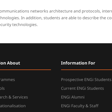
munications networks architecture and protocols, internet
chnologies. In addition, students are able to describe the c
urity technologies.
ion About
Information For
grammes
Prospective ENGi Students
ols
Current ENGi Students
rch & Services
ENGi Alumni
ationalisation
ENGi Faculty & Staff