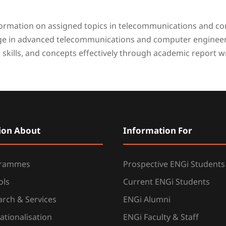
nformation on assigned topics in telecommunications and c
dge in advanced telecommunications and computer engineer
kills, and concepts effectively through academic report wr
ion About
Information For
grammes
Prospective ENGi Students
ols
Current ENGi Students
rch & Services
ENGi Alumni
ationalisation
ENGi Faculty & Staff