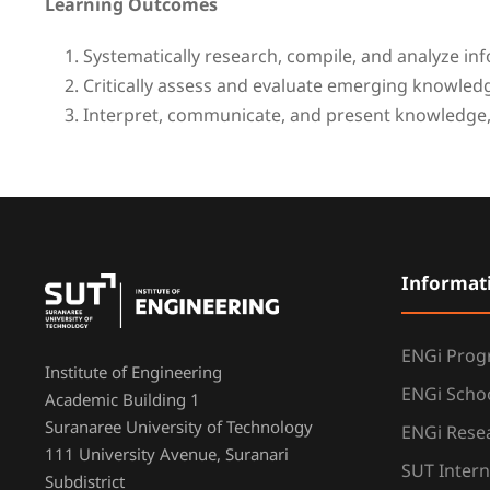
Learning Outcomes
Systematically research, compile, and analyze i
Critically assess and evaluate emerging knowle
Interpret, communicate, and present knowledge, s
Informat
ENGi Pro
Institute of Engineering
ENGi Scho
Academic Building 1
Suranaree University of Technology
ENGi Resea
111 University Avenue, Suranari
SUT Intern
Subdistrict