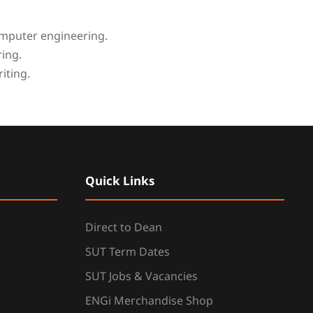
omputer engineering.
ing.
iting.
Quick Links
Direct to Dean
SUT Term Dates
SUT Jobs & Vacancies
ENGi Merchandise Shop