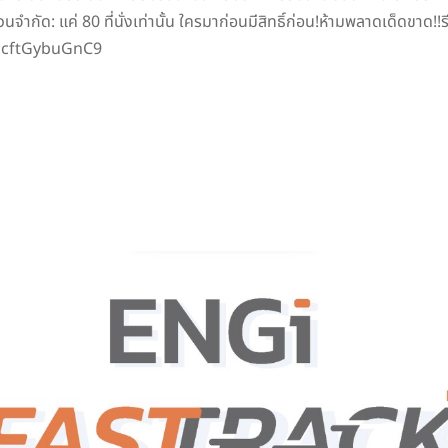
นจำกัด: แค่ 80 ที่นั่งเท่านั้น ใครมาก่อนมีสิทธิ์ก่อน!ห้ามพลาดเด็ดขาด!
neNcftGybuGnC9