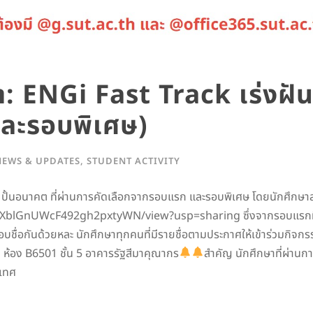
า: ENGi Fast Track เร่งฝั
และรอบพิเศษ)
NEWS & UPDATES
,
STUDENT ACTIVITY
ัน ปั้นอนาคต ที่ผ่านการคัดเลือกจากรอบแรก และรอบพิเศษ โดยนักศึกษ
GnUWcF492gh2pxtyWN/view?usp=sharing ซึ่งจากรอบแรกที่สมัครกั
อบชื่อกันด้วยหละ นักศึกษาทุกคนที่มีรายชื่อตามประกาศให้เข้าร่วมกิจก
ณ ห้อง B6501 ชั้น 5 อาคารรัฐสีมาคุณากร
สำคัญ นักศึกษาที่ผ่านก
ิเทศ