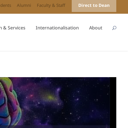
udents
Alumni
Faculty & Staff
Direct to Dean
h & Services
Internationalisation
About