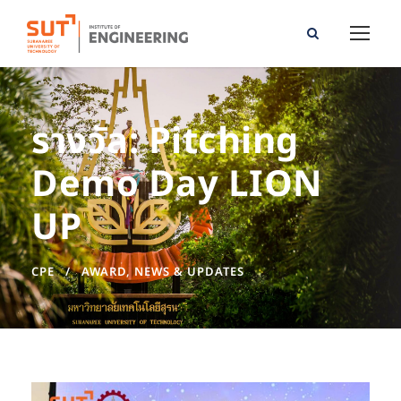
รางวัล: Pitching
Demo Day LION
UP
CPE
AWARD
,
NEWS & UPDATES